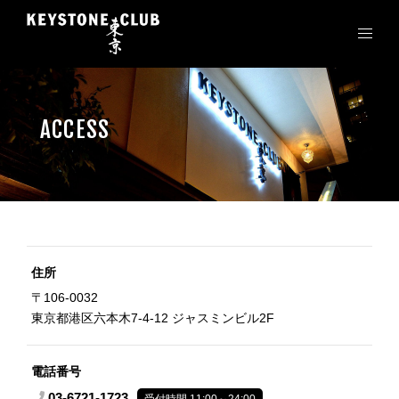
コ
ン
テ
ン
ツ
へ
ACCESS
ス
キ
ッ
プ
住所
〒106-0032
東京都港区六本木7-4-12 ジャスミンビル2F
電話番号
03-6721-1723