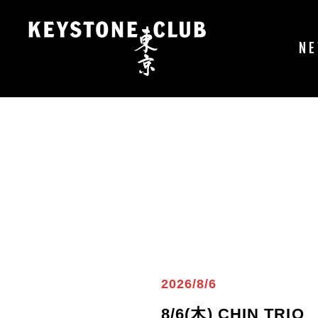
コ
ン
テ
N
ン
ツ
へ
ス
キ
ッ
プ
2026/8/6
8/6(木) CHIN