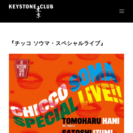
コ
ン
テ
ン
ツ
へ
『チッコ ソウマ・スペシャルライブ』
ス
キ
ッ
プ