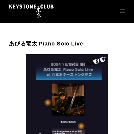
コ
ン
テ
ン
ツ
へ
あびる竜太 Piano Solo Live
ス
キ
ッ
プ