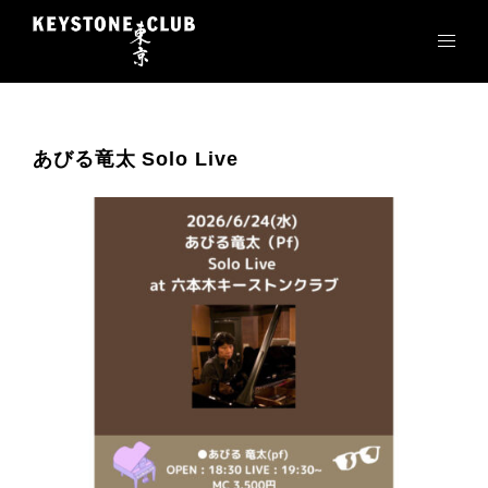
コ
ン
テ
ン
ツ
へ
あびる竜太 Solo Live
ス
キ
ッ
プ