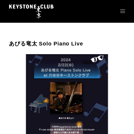
コ
ン
テ
ン
ツ
へ
あびる竜太 Solo Piano Live
ス
キ
ッ
プ