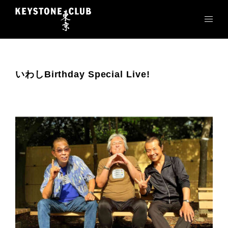
コ
ン
テ
ン
ツ
へ
いわしBirthday Special Live!
ス
キ
ッ
プ