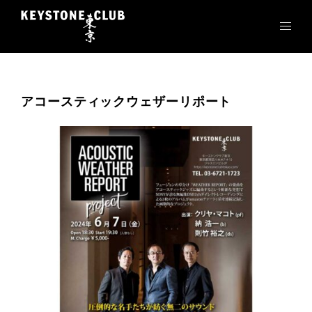
コ
ン
テ
ン
ツ
へ
アコースティックウェザーリポート
ス
キ
ッ
プ