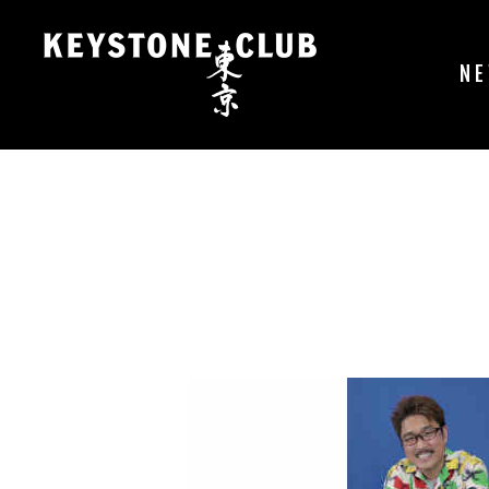
コ
ン
テ
N
ン
ツ
へ
ス
キ
ッ
プ