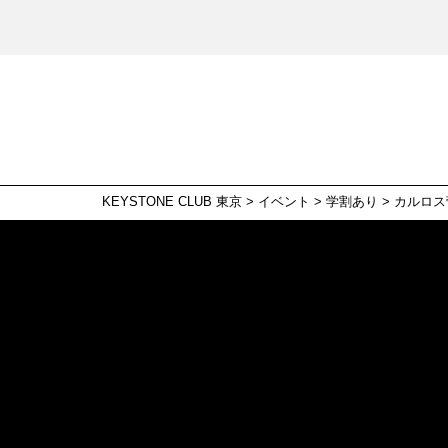
KEYSTONE CLUB 東京
>
イベント
>
学割あり
>
カルロス菅