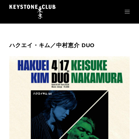
コ
ン
テ
ン
ツ
へ
ハクエイ・キム／中村恵介 DUO
ス
キ
ッ
プ