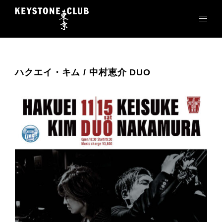
コ
ン
テ
ン
ツ
へ
ハクエイ・キム / 中村恵介 DUO
ス
キ
ッ
プ