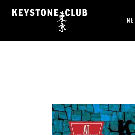
コ
ン
テ
N
ン
ツ
へ
ス
キ
ッ
プ