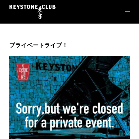
コ
ン
テ
ン
ツ
へ
プライベートライブ！
ス
キ
ッ
プ