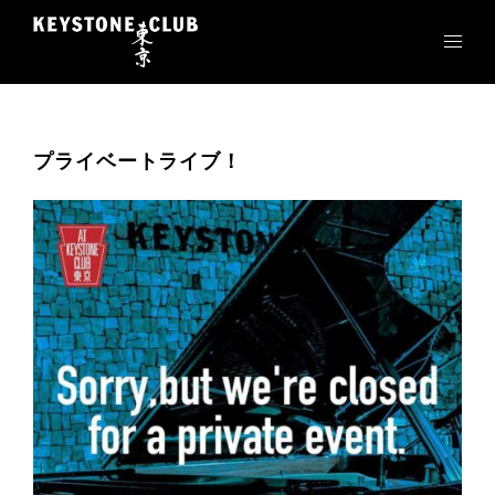
コ
ン
テ
ン
ツ
へ
プライベートライブ！
ス
キ
ッ
プ