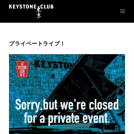
コ
ン
テ
ン
ツ
へ
プライベートライブ！
ス
キ
ッ
プ