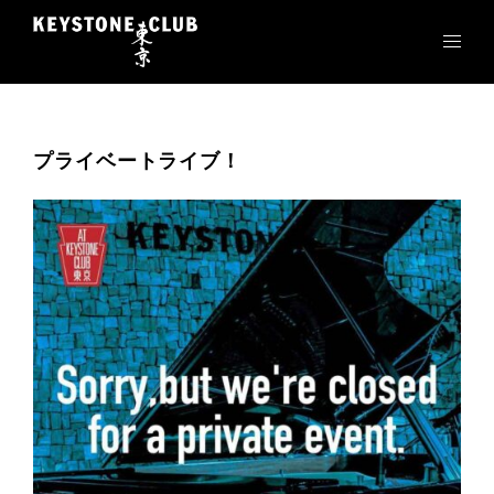
コ
ン
テ
ン
ツ
へ
プライベートライブ！
ス
キ
ッ
プ