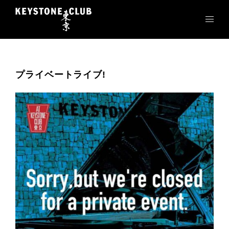
コ
ン
テ
ン
ツ
へ
プライベートライブ!
ス
キ
ッ
プ