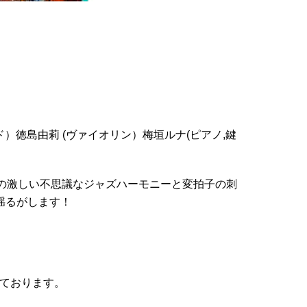
チリード）徳島由莉 (ヴァイオリン）梅垣ルナ(ピアノ,鍵
ト！転調の激しい不思議なジャズハーモニーと変拍子の刺
揺るがします！
いております。