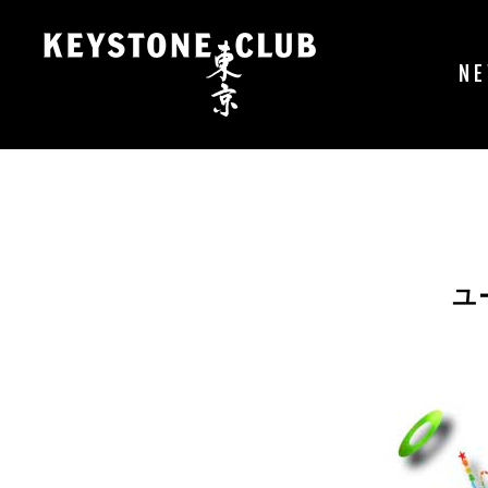
コ
ン
テ
N
ン
ツ
へ
ス
キ
ッ
プ
ユ