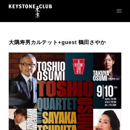
コ
ン
テ
ン
ツ
へ
大隅寿男カルテット+guest 鶴田さやか
ス
キ
ッ
プ