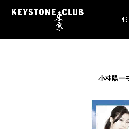
コ
ン
テ
N
ン
ツ
へ
ス
キ
ッ
プ
小林陽一モ