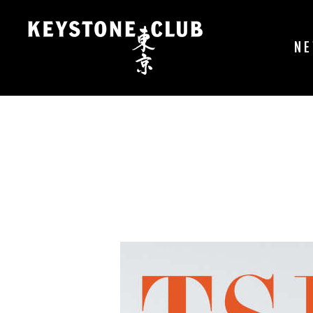
コ
ン
テ
N
ン
ツ
へ
ス
キ
ッ
プ