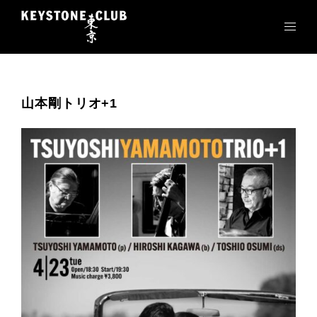
コ
ン
テ
ン
ツ
へ
山本剛トリオ+1
ス
キ
ッ
プ