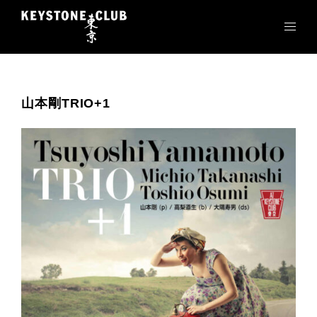
コ
ン
テ
ン
ツ
へ
山本剛TRIO+1
ス
キ
ッ
プ