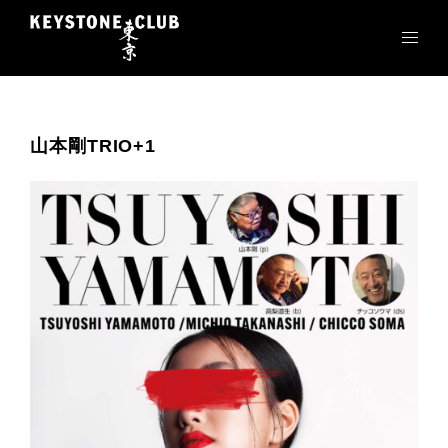
コ
ン
テ
ン
ツ
へ
山本剛TRIO+1
ス
キ
ッ
プ