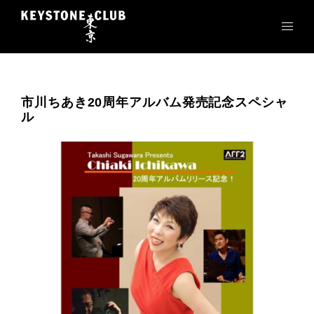
コ
ン
テ
ン
ツ
へ
市川ちあき20周年アルバム発売記念スペシャ
ス
ル
キ
ッ
プ