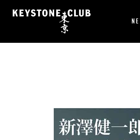
コ
ン
テ
N
ン
ツ
へ
ス
キ
ッ
プ