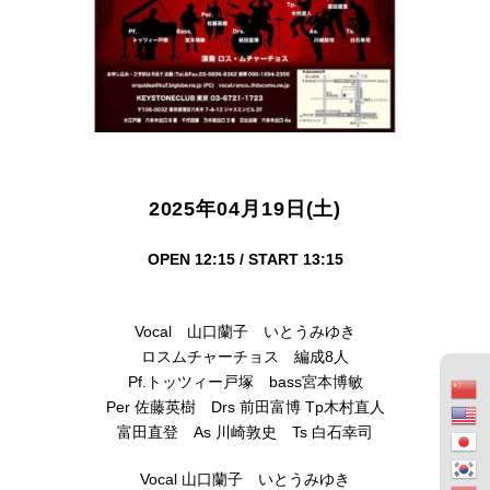
2025年04月19日(土)
OPEN 12:15 / START 13:15
Vocal 山口蘭子 いとうみゆき
ロスムチャーチョス 編成8人
Pf.トッツィー戸塚 bass宮本博敏
Per 佐藤英樹 Drs 前田富博 Tp木村直人
富田直登 As 川崎敦史 Ts 白石幸司
Vocal 山口蘭子 いとうみゆき