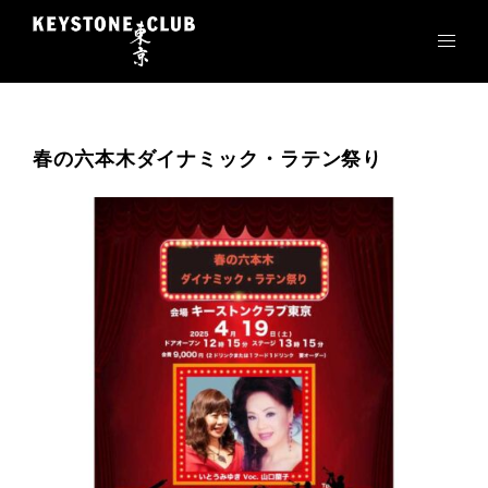
コ
ン
テ
ン
ツ
へ
春の六本木ダイナミック・ラテン祭り
ス
キ
ッ
プ