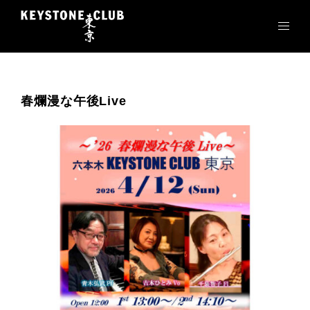
コ
ン
テ
ン
ツ
へ
春爛漫な午後Live
ス
キ
ッ
プ