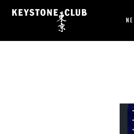
コ
ン
テ
N
ン
ツ
へ
ス
キ
ッ
プ