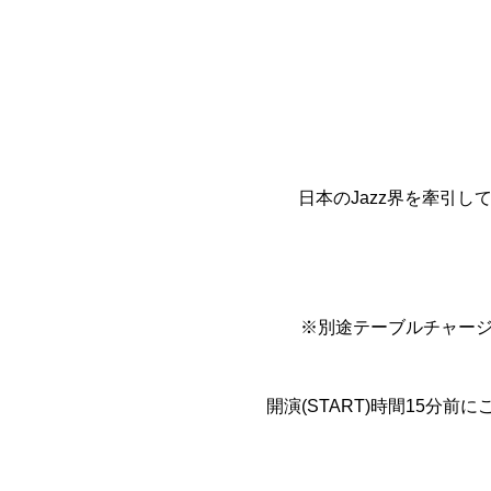
日本のJazz界を牽引
※別途テーブルチャージと
開演(START)時間15分