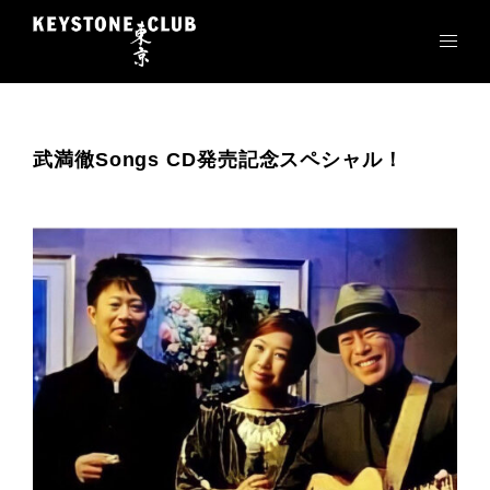
コ
ン
テ
ン
ツ
へ
武満徹Songs CD発売記念スペシャル！
ス
キ
ッ
プ