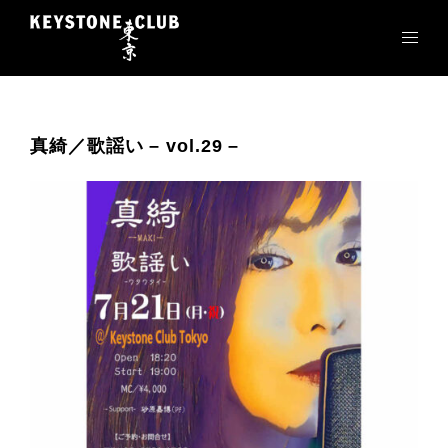
コ
ン
テ
ン
ツ
へ
真綺／歌謡い – vol.29 –
ス
キ
ッ
プ