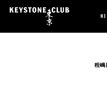
コ
ン
テ
N
ン
ツ
へ
ス
キ
ッ
プ
程嶋日