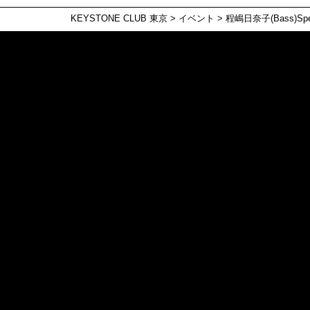
KEYSTONE CLUB 東京
>
イベント
>
程嶋日奈子(Bass)Speci