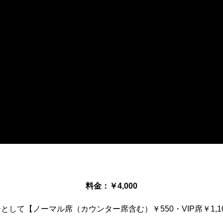
料金：￥4,000
して【ノーマル席（カウンター席含む）￥550・VIP席￥1,