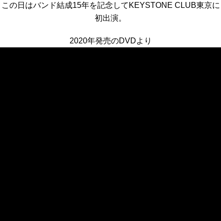
この日はバンド結成15年を記念してKEYSTONE CLUB東京に
初出演。
2020年発売のDVDより