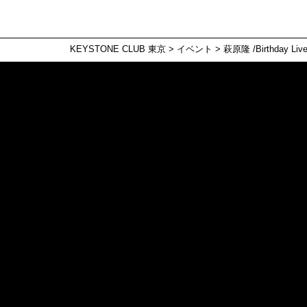
KEYSTONE CLUB 東京
>
イベント
>
萩原隆 /Birthday Liv