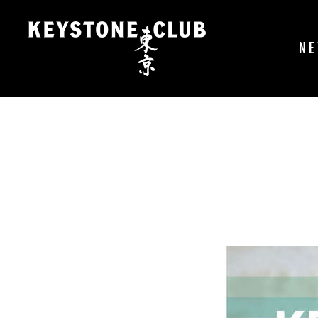
コ
ン
テ
N
ン
ツ
へ
ス
キ
ッ
プ