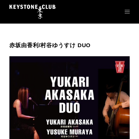
コ
ン
テ
ン
ツ
へ
赤坂由香利/村谷ゆうすけ DUO
ス
キ
ッ
プ