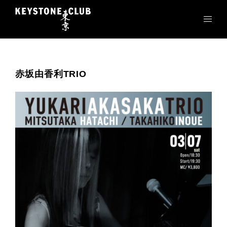
コ
ン
テ
ン
ツ
へ
赤坂由香利TRIO
ス
キ
ッ
プ