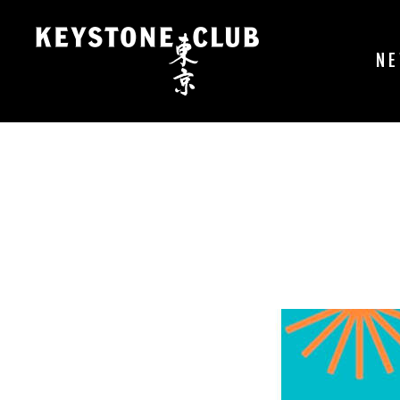
コ
ン
テ
N
ン
ツ
へ
ス
キ
ッ
プ