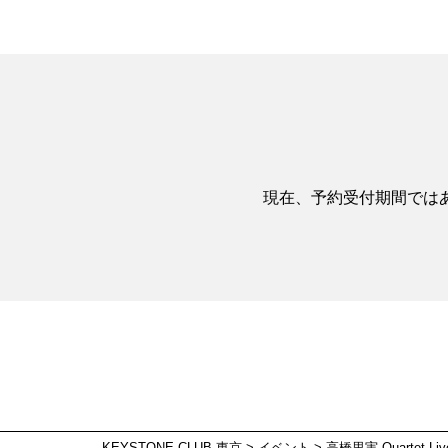
現在、予約受付期間では
KEYSTONE CLUB 東京
>
イベント
>
高橋里実 Quartet Liv