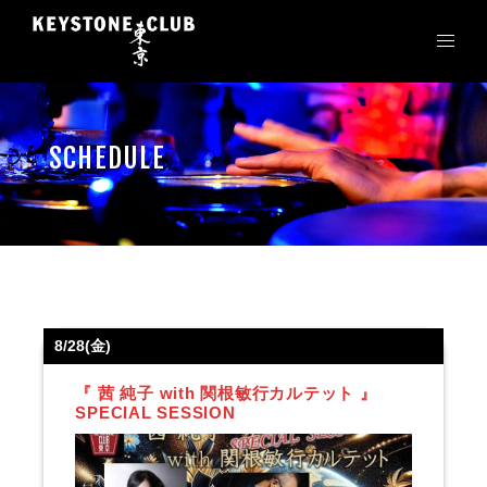
コ
ン
テ
ン
ツ
へ
SCHEDULE
ス
キ
ッ
プ
8/28(金)
『 茜 純子 with 関根敏行カルテット 』
SPECIAL SESSION