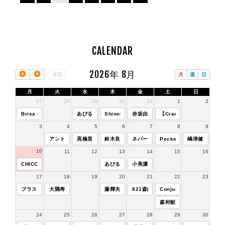
CALENDAR
2026年 8月
今日
月
週
日
月
火
水
木
金
土
日
27
28
29
30
31
1
2
Brisa de Verano YAMAMOTO KYOKO Group LIVE!
あびる竜太 Solo Piano Live
Shinobu Ota Sings Jazz
赤坂由香利トリオ
【Crackers♪Club】Satur
3
4
5
6
7
8
9
アントニオバンド スペシャルライブ at KEYSTONECLUB東京
髙橋里実カルテット
鈴木良雄トリオ CHIN TRIO
ネパール料理の夕べ
Pecker Birthday Happy 
嶋津健一トリオ
10
11
12
13
14
15
16
CHICCO'S SPECIAL SESSION
あびる竜太 RAPD +One Live
小美濃悠太カルテット
17
18
19
20
21
22
23
ブラス・ブラジル！
大隅寿男カルテット+guest 鶴田さやか
藤輝夫Quartet / featuring岸田恵士
821森綾バースデーライブ『radio da
Conjunto Sobrio
森村献スペシャル
24
25
26
27
28
29
30