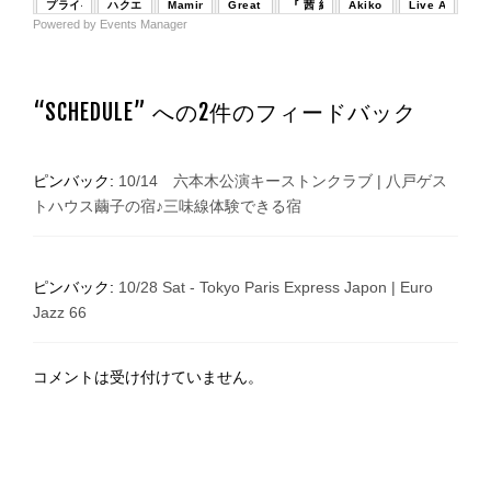
プライベートライブ!
ハクエイ・キム／中村恵介 DUO
Mamino、玉置浩二を歌う
Great Generation Session Band
『 茜 純子 with 関根敏行カルテット 』S
Akiko & Fumiko Summer 
Live At Keyst
Powered by
Events Manager
Akiko Aoki Japan tour 2
31
1
2
3
4
5
6
小林陽一モンクストリオfea.太田寛二＋2ボーカルライブ
山本剛 Night !
DUO SiNGO x Takaya Saito "Cuatr
ケン・カタヤマ Birthday 
“
SCHEDULE
” への2件のフィードバック
ピンバック:
10/14 六本木公演キーストンクラブ | 八戸ゲス
トハウス繭子の宿♪三味線体験できる宿
ピンバック:
10/28 Sat - Tokyo Paris Express Japon | Euro
Jazz 66
コメントは受け付けていません。