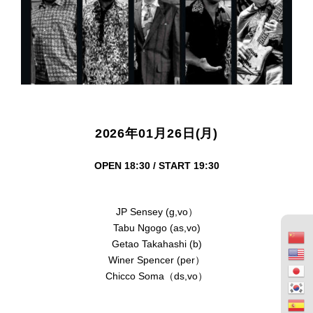
2026年01月26日(月)
OPEN 18:30 / START 19:30
JP Sensey (g,vo）
Tabu Ngogo (as,vo)
Getao Takahashi (b)
Winer Spencer (per）
Chicco Soma（ds,vo）