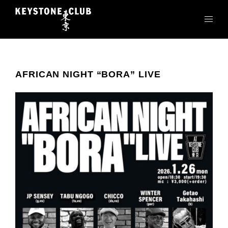
コ
ン
テ
ン
ツ
へ
AFRICAN NIGHT “BORA” LIVE
ス
キ
ッ
プ