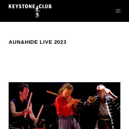
コ
ン
テ
ン
ツ
へ
AUN&HIDE LIVE 2023
ス
キ
ッ
プ