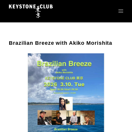
コ
ン
テ
ン
ツ
へ
Brazilian Breeze with Akiko Morishita
ス
キ
ッ
プ