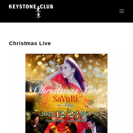
コ
ン
テ
ン
ツ
へ
Christmas Live
ス
キ
ッ
プ