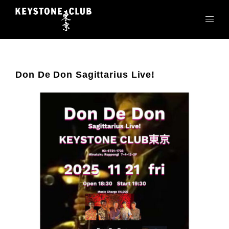
コ
ン
テ
ン
ツ
へ
Don De Don Sagittarius Live!
ス
キ
ッ
プ