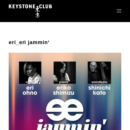
コ
ン
テ
ン
ツ
へ
eri_eri jammin’
ス
キ
ッ
プ