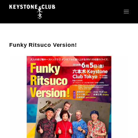
コ
ン
テ
ン
ツ
へ
Funky Ritsuco Version!
ス
キ
ッ
プ