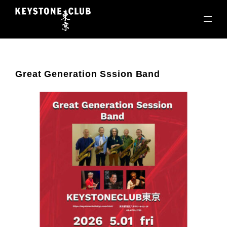
コ
ン
テ
ン
ツ
へ
Great Generation Sssion Band
ス
キ
ッ
プ