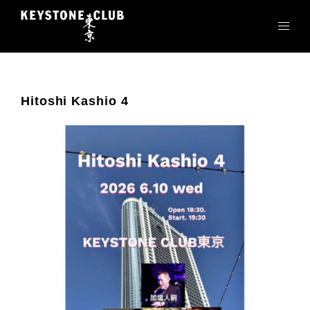
コ
ン
テ
ン
ツ
へ
Hitoshi Kashio 4
ス
キ
ッ
プ