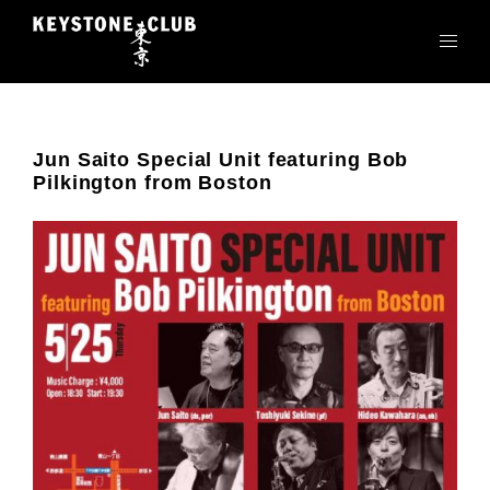
コ
ン
テ
ン
ツ
へ
Jun Saito Special Unit featuring Bob
ス
Pilkington from Boston
キ
ッ
プ