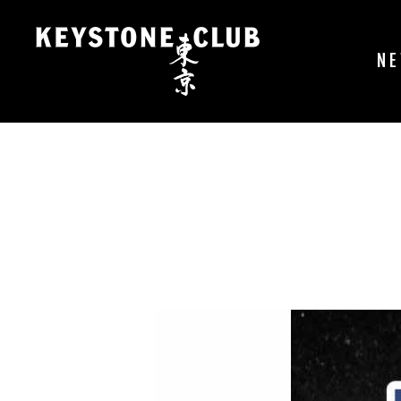
コ
ン
テ
N
ン
ツ
へ
ス
キ
ッ
プ