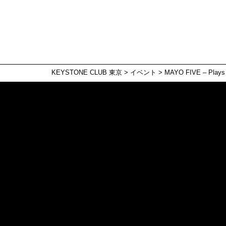
KEYSTONE CLUB 東京
>
イベント
>
MAYO FIVE – Plays O