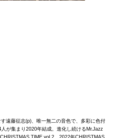
す遠藤征志(p)、唯一無二の音色で、多彩に色付
が集まり2020年結成。進化し続けるMr.Jazz
ISTMAS TIME vol.2、2022年CHRISTMAS