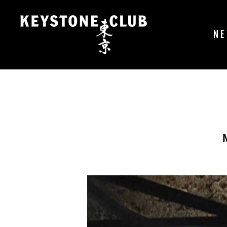
コ
ン
テ
N
ン
ツ
へ
ス
キ
ッ
プ