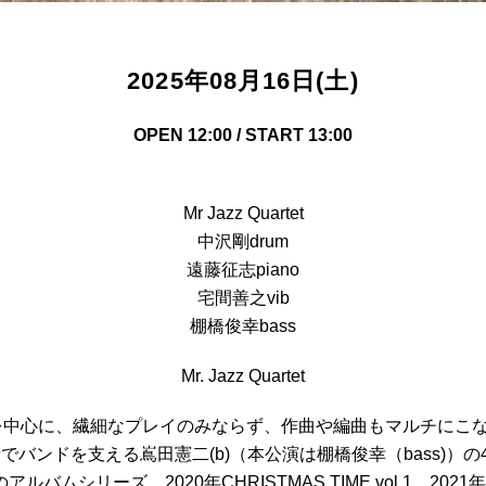
2025年08月16日(土)
OPEN 12:00 / START 13:00
Mr Jazz Quartet
中沢剛drum
遠藤征志piano
宅間善之vib
棚橋俊幸bass
Mr. Jazz Quartet
)を中心に、繊細なプレイのみならず、作曲や編曲もマルチにこな
でバンドを支える嶌田憲二(b)（本公演は棚橋俊幸（bass)）の4人
ルバムシリーズ、2020年CHRISTMAS TIME vol.1、2021年CHR