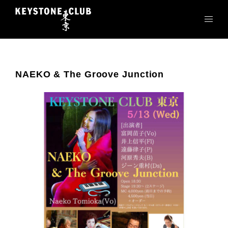
コ
ン
テ
ン
ツ
へ
NAEKO & The Groove Junction
ス
キ
ッ
プ